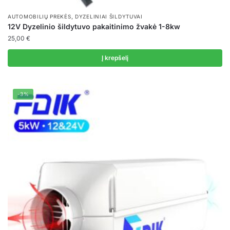
,
AUTOMOBILIŲ PREKĖS
DYZELINIAI ŠILDYTUVAI
12V Dyzelinio šildytuvo pakaitinimo žvakė 1-8kw
25,00
€
Į krepšelį
-3%