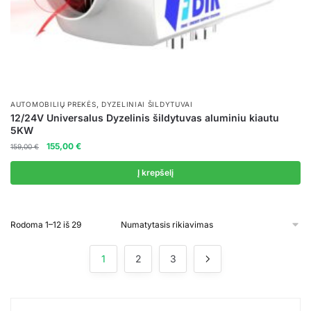
,
AUTOMOBILIŲ PREKĖS
DYZELINIAI ŠILDYTUVAI
12/24V Universalus Dyzelinis šildytuvas aluminiu kiautu
5KW
Original
Current
155,00
€
159,00
€
price
price
was:
is:
Į krepšelį
159,00 €.
155,00 €.
Rodoma 1–12 iš 29
1
2
3