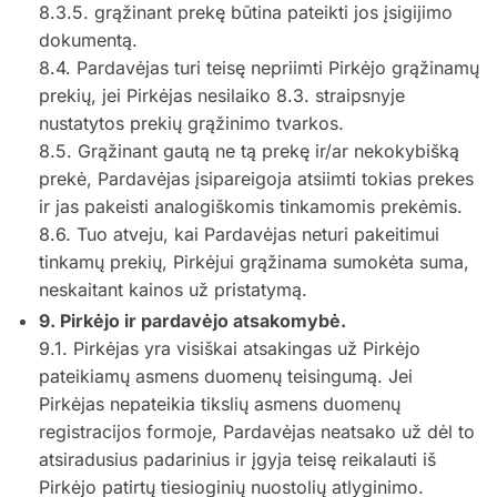
8.3.5. grąžinant prekę būtina pateikti jos įsigijimo
dokumentą.
8.4. Pardavėjas turi teisę nepriimti Pirkėjo grąžinamų
prekių, jei Pirkėjas nesilaiko 8.3. straipsnyje
nustatytos prekių grąžinimo tvarkos.
8.5. Grąžinant gautą ne tą prekę ir/ar nekokybišką
prekė, Pardavėjas įsipareigoja atsiimti tokias prekes
ir jas pakeisti analogiškomis tinkamomis prekėmis.
8.6. Tuo atveju, kai Pardavėjas neturi pakeitimui
tinkamų prekių, Pirkėjui grąžinama sumokėta suma,
neskaitant kainos už pristatymą.
9. Pirkėjo ir pardavėjo atsakomybė.
9.1. Pirkėjas yra visiškai atsakingas už Pirkėjo
pateikiamų asmens duomenų teisingumą. Jei
Pirkėjas nepateikia tikslių asmens duomenų
registracijos formoje, Pardavėjas neatsako už dėl to
atsiradusius padarinius ir įgyja teisę reikalauti iš
Pirkėjo patirtų tiesioginių nuostolių atlyginimo.