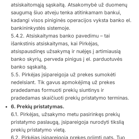
atsiskaitomąją sąskaitą. Atsakomybė už duomenų
saugumą šiuo atveju tenka atitinkamam bankui,
kadangi visos piniginės operacijos vyksta banko el.
bankininkystės sistemoje.
5.4.2. Atsiskaitymas banko pavedimu – tai
išankstinis atsiskaitymas, kai Pirkėjas,
atsispausdinęs užsakymą ir nuėjęs į artimiausią
banko skyrių, perveda pinigus į el. parduotuvės
banko sąskaitą.
5.5. Pirkėjas įsipareigoja už prekes sumokėti
nedelsiant. Tik gavus apmokėjimą už prekes
pradedamas formuoti prekių siuntinys ir
pradedamas skaičiuoti prekių pristatymo terminas.
6. Prekių pristatymas.
6.1. Pirkėjas, užsakymo metu pasirinkęs prekių
pristatymo paslaugą, įsipareigoja nurodyti tikslią
prekių pristatymo vietą.
6.2. Pirkėjas įsipareigoja prekes priimti pats. Tuo