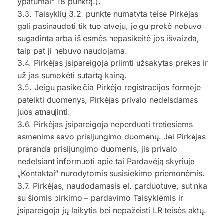
ypatumai“ 18 punktą.).
3.3. Taisyklių 3.2. punkte numatyta teise Pirkėjas
gali pasinaudoti tik tuo atveju, jeigu prekė nebuvo
sugadinta arba iš esmės nepasikeitė jos išvaizda,
taip pat ji nebuvo naudojama.
3.4. Pirkėjas įsipareigoja priimti užsakytas prekes ir
už jas sumokėti sutartą kainą.
3.5. Jeigu pasikeičia Pirkėjo registracijos formoje
pateikti duomenys, Pirkėjas privalo nedelsdamas
juos atnaujinti.
3.6. Pirkėjas įsipareigoja neperduoti tretiesiems
asmenims savo prisijungimo duomenų. Jei Pirkėjas
praranda prisijungimo duomenis, jis privalo
nedelsiant informuoti apie tai Pardavėją skyriuje
„Kontaktai“ nurodytomis susisiekimo priemonėmis.
3.7. Pirkėjas, naudodamasis el. parduotuve, sutinka
su šiomis pirkimo – pardavimo Taisyklėmis ir
įsipareigoja jų laikytis bei nepažeisti LR teisės aktų.