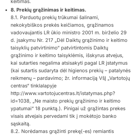
keitimas.
8. Prekių grąžinimas ir keitimas.
8.1. Parduotų prekių trūkumai šalinami,
nekokybiškos prekės keičiamos, grąžinamos
vadovaujantis LR ūkio ministro 2001 m. birželio 29
d. įsakymu Nr. 217 „Dėl Daiktų grąžinimo ir keitimo
taisyklių patvirtinimo“ patvirtintomis Daiktų
grąžinimo ir keitimo taisyklėmis, išskyrus atvejus,
kai sutarties negalima atsisakyti pagal LR įstatymus
(kai sutartis sudaryta dėl higienos prekių – patalynės
reikmenų – pardavimo; žr. informaciją VšĮ „Vartotojų
centras“ tinklalapyje
http://www.vartotojucentras.lt/istatymas.php?
id=1038, „Ne maisto prekių grąžinimo ir keitimo
ypatumai“ 18 punktą.). Pinigai už grąžintas prekes
visais atvejais pervedami tik į mokėtojo banko
sąskaitą.
8.2. Norėdamas grąžinti prekę(-es) remiantis