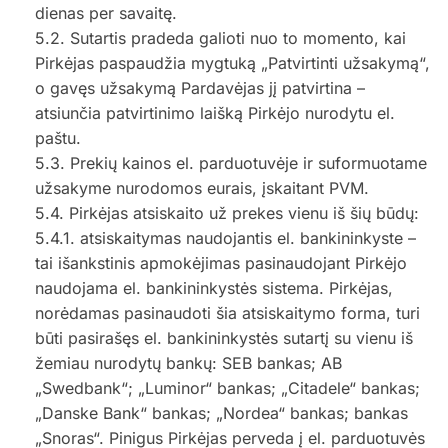
dienas per savaitę.
5.2. Sutartis pradeda galioti nuo to momento, kai
Pirkėjas paspaudžia mygtuką „Patvirtinti užsakymą“,
o gavęs užsakymą Pardavėjas jį patvirtina –
atsiunčia patvirtinimo laišką Pirkėjo nurodytu el.
paštu.
5.3. Prekių kainos el. parduotuvėje ir suformuotame
užsakyme nurodomos eurais, įskaitant PVM.
5.4. Pirkėjas atsiskaito už prekes vienu iš šių būdų:
5.4.1. atsiskaitymas naudojantis el. bankininkyste –
tai išankstinis apmokėjimas pasinaudojant Pirkėjo
naudojama el. bankininkystės sistema. Pirkėjas,
norėdamas pasinaudoti šia atsiskaitymo forma, turi
būti pasirašęs el. bankininkystės sutartį su vienu iš
žemiau nurodytų bankų: SEB bankas; AB
„Swedbank“; „Luminor“ bankas; „Citadele“ bankas;
„Danske Bank“ bankas; „Nordea“ bankas; bankas
„Snoras“. Pinigus Pirkėjas perveda į el. parduotuvės