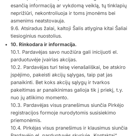
esančią informaciją ar vykdomą veiklą, tų tinklapių
neprižiūri, nekontroliuoja ir toms įmonėms bei
asmenims neatstovauja.
9.6. Atsiradus žalai, kaltoji Šalis atlygina kitai Šaliai
tiesioginius nuostolius.
10. Rinkodara ir informacija.
10.1. Pardavėjas savo nuožiūra gali inicijuoti el.
parduotuvėje įvairias akcijas.
10.2. Pardavėjas turi teisę vienašališkai, be atskiro
įspėjimo, pakeisti akcijų sąlygas, taip pat jas
panaikinti. Bet koks akcijų sąlygų ir tvarkos
pakeitimas ar panaikinimas galioja tik į priekį, t.y.
nuo jų atlikimo momento.
10.3. Pardavėjas visus pranešimus siunčia Pirkėjo
registracijos formoje nurodytomis susisiekimo
priemonėmis.
10.4. Pirkėjas visus pranešimus ir klausimus siunčia
Pardavėjo el. parduotuvės skyriuje „Kontaktai“