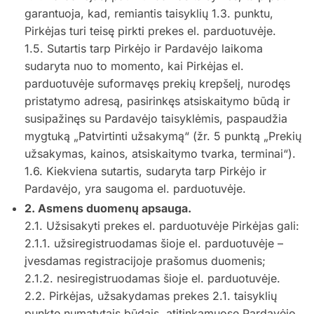
garantuoja, kad, remiantis taisyklių 1.3. punktu,
Pirkėjas turi teisę pirkti prekes el. parduotuvėje.
1.5. Sutartis tarp Pirkėjo ir Pardavėjo laikoma
sudaryta nuo to momento, kai Pirkėjas el.
parduotuvėje suformavęs prekių krepšelį, nurodęs
pristatymo adresą, pasirinkęs atsiskaitymo būdą ir
susipažinęs su Pardavėjo taisyklėmis, paspaudžia
mygtuką „Patvirtinti užsakymą“ (žr. 5 punktą „Prekių
užsakymas, kainos, atsiskaitymo tvarka, terminai“).
1.6. Kiekviena sutartis, sudaryta tarp Pirkėjo ir
Pardavėjo, yra saugoma el. parduotuvėje.
2. Asmens duomenų apsauga.
2.1. Užsisakyti prekes el. parduotuvėje Pirkėjas gali:
2.1.1. užsiregistruodamas šioje el. parduotuvėje –
įvesdamas registracijoje prašomus duomenis;
2.1.2. nesiregistruodamas šioje el. parduotuvėje.
2.2. Pirkėjas, užsakydamas prekes 2.1. taisyklių
punkte numatytais būdais, atitinkamuose Pardavėjo