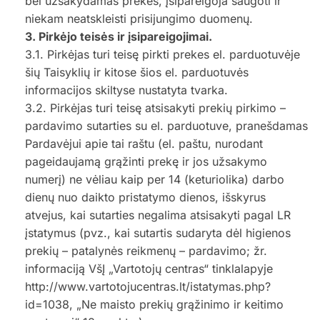
bei užsakydamas prekes, įsipareigoja saugoti ir
niekam neatskleisti prisijungimo duomenų.
3. Pirkėjo teisės ir įsipareigojimai.
3.1. Pirkėjas turi teisę pirkti prekes el. parduotuvėje
šių Taisyklių ir kitose šios el. parduotuvės
informacijos skiltyse nustatyta tvarka.
3.2. Pirkėjas turi teisę atsisakyti prekių pirkimo –
pardavimo sutarties su el. parduotuve, pranešdamas
Pardavėjui apie tai raštu (el. paštu, nurodant
pageidaujamą grąžinti prekę ir jos užsakymo
numerį) ne vėliau kaip per 14 (keturiolika) darbo
dienų nuo daikto pristatymo dienos, išskyrus
atvejus, kai sutarties negalima atsisakyti pagal LR
įstatymus (pvz., kai sutartis sudaryta dėl higienos
prekių – patalynės reikmenų – pardavimo; žr.
informaciją VšĮ „Vartotojų centras“ tinklalapyje
http://www.vartotojucentras.lt/istatymas.php?
id=1038, „Ne maisto prekių grąžinimo ir keitimo