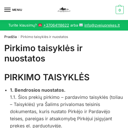
Skip
Skip
to
to
MENIU
0
navigation
content
Turite klausimų?
+37064118622
arba
info@zvejuprekes.lt
Pradžia
Pirkimo taisyklės ir nuostatos
/
Pirkimo taisyklės ir
nuostatos
PIRKIMO TAISYKLĖS
1. Bendrosios nuostatos.
1.1. Šios prekių pirkimo – pardavimo taisyklės (toliau
– Taisyklės) yra Šalims privalomas teisinis
dokumentas, kuris nustato Pirkėjo ir Pardavėjo
teises, pareigas ir atsakomybę Pirkėjui įsigyjant
prekes el. parduotuvėje.