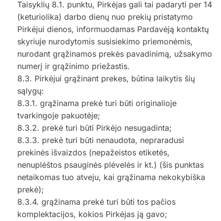
Taisyklių 8.1. punktu, Pirkėjas gali tai padaryti per 14
(keturiolika) darbo dienų nuo prekių pristatymo
Pirkėjui dienos, informuodamas Pardavėją kontaktų
skyriuje nurodytomis susisiekimo priemonėmis,
nurodant grąžinamos prekės pavadinimą, užsakymo
numerį ir grąžinimo priežastis.
8.3. Pirkėjui grąžinant prekes, būtina laikytis šių
sąlygų:
8.3.1. grąžinama prekė turi būti originalioje
tvarkingoje pakuotėje;
8.3.2. prekė turi būti Pirkėjo nesugadinta;
8.3.3. prekė turi būti nenaudota, nepraradusi
prekinės išvaizdos (nepažeistos etiketės,
nenuplėštos psauginės plėvelės ir kt.) (šis punktas
netaikomas tuo atveju, kai grąžinama nekokybiška
prekė);
8.3.4. grąžinama prekė turi būti tos pačios
komplektacijos, kokios Pirkėjas ją gavo;