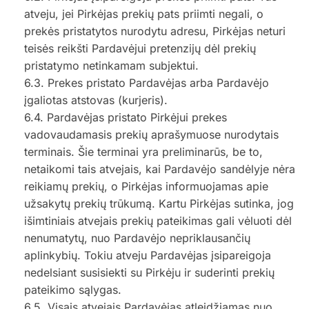
atveju, jei Pirkėjas prekių pats priimti negali, o
prekės pristatytos nurodytu adresu, Pirkėjas neturi
teisės reikšti Pardavėjui pretenzijų dėl prekių
pristatymo netinkamam subjektui.
6.3. Prekes pristato Pardavėjas arba Pardavėjo
įgaliotas atstovas (kurjeris).
6.4. Pardavėjas pristato Pirkėjui prekes
vadovaudamasis prekių aprašymuose nurodytais
terminais. Šie terminai yra preliminarūs, be to,
netaikomi tais atvejais, kai Pardavėjo sandėlyje nėra
reikiamų prekių, o Pirkėjas informuojamas apie
užsakytų prekių trūkumą. Kartu Pirkėjas sutinka, jog
išimtiniais atvejais prekių pateikimas gali vėluoti dėl
nenumatytų, nuo Pardavėjo nepriklausančių
aplinkybių. Tokiu atveju Pardavėjas įsipareigoja
nedelsiant susisiekti su Pirkėju ir suderinti prekių
pateikimo sąlygas.
6.5. Visais atvejais Pardavėjas atleidžiamas nuo