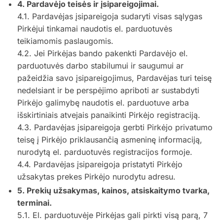
4. Pardavėjo teisės ir įsipareigojimai.
4.1. Pardavėjas įsipareigoja sudaryti visas sąlygas
Pirkėjui tinkamai naudotis el. parduotuvės
teikiamomis paslaugomis.
4.2. Jei Pirkėjas bando pakenkti Pardavėjo el.
parduotuvės darbo stabilumui ir saugumui ar
pažeidžia savo įsipareigojimus, Pardavėjas turi teisę
nedelsiant ir be perspėjimo apriboti ar sustabdyti
Pirkėjo galimybę naudotis el. parduotuve arba
išskirtiniais atvejais panaikinti Pirkėjo registraciją.
4.3. Pardavėjas įsipareigoja gerbti Pirkėjo privatumo
teisę į Pirkėjo priklausančią asmeninę informaciją,
nurodytą el. parduotuvės registracijos formoje.
4.4. Pardavėjas įsipareigoja pristatyti Pirkėjo
užsakytas prekes Pirkėjo nurodytu adresu.
5. Prekių užsakymas, kainos, atsiskaitymo tvarka,
terminai.
5.1. El. parduotuvėje Pirkėjas gali pirkti visą parą, 7