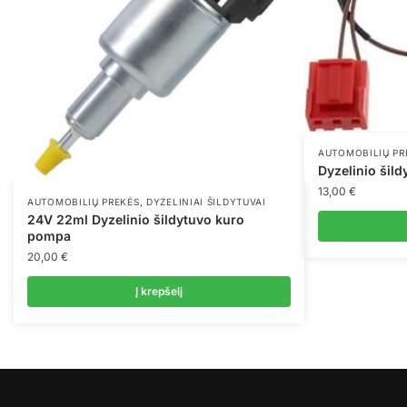
AUTOMOBILIŲ PR
Dyzelinio šild
13,00
€
,
AUTOMOBILIŲ PREKĖS
DYZELINIAI ŠILDYTUVAI
24V 22ml Dyzelinio šildytuvo kuro
pompa
20,00
€
Į krepšelį