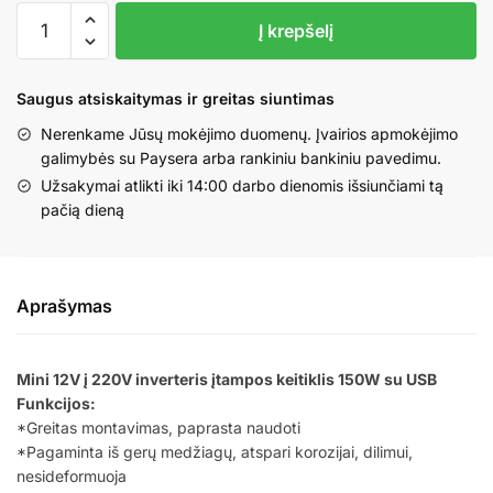
produkto
Į krepšelį
kiekis:
Mini
12V
Saugus atsiskaitymas ir greitas siuntimas
į
Nerenkame Jūsų mokėjimo duomenų. Įvairios apmokėjimo
220V
galimybės su Paysera arba rankiniu bankiniu pavedimu.
inverteris
Užsakymai atlikti iki 14:00 darbo dienomis išsiunčiami tą
įtampos
pačią dieną
keitiklis
150W
su
USB
Aprašymas
Mini 12V į 220V inverteris įtampos keitiklis 150W su USB
Funkcijos:
*Greitas montavimas, paprasta naudoti
*Pagaminta iš gerų medžiagų, atspari korozijai, dilimui,
nesideformuoja