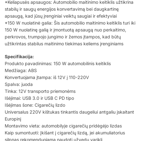
*Keliapusės apsaugos: Automobilio maitinimo keitiklis užtikrina
stabilų ir saugų energijos konvertavimą bei daugkartinę
apsaugą, kad jūsų įrenginiai veiktų saugiai ir efektyviai
*150 W nuolatinė galia: Šis automobilio maitinimo keitiklis turi iki
150 W nuolatinę galią ir įmontuotą apsaugą nuo perkaitimo,
perkrovos, trumpojo jungimo ir žemos įtampos, kad būtų
užtikrintas stabilus maitinimo tiekimas keliems įrenginiams
Specifikacija:
Produkto pavadinimas: 150 W automobilinis keitiklis
Medžiaga: ABS
Konvertuojama įtampa: iš 12V į 110-220V
Spalva: juoda
Tinka: 12V transporto priemonėms
Išėjimai: USB 3.0 ir USB C PD tipo
Išėjimas šone: Cigarečių lizdo
Universalus 220V kištukas tinkantis daugeliui antgaliu įskaitant
Europinį
Montavimo vieta: automobilyje cigarečių pridėgėjo lizdas
Kaip sumontuoti: Įkišant į cigarečių lizdą, jei akumuliatorius
silpnas rekomenduojama naudoti užvedu variklį