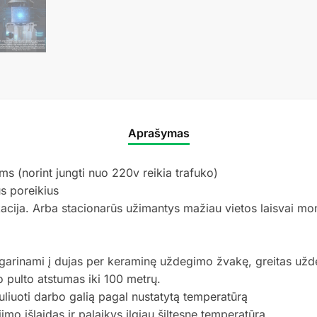
Aprašymas
s (norint jungti nuo 220v reikia trafuko)
us poreikius
okacija. Arba stacionarūs užimantys mažiau vietos laisvai mo
 išgarinami į dujas per keraminę uždegimo žvakę, greitas 
 pulto atstumas iki 100 metrų.
guliuoti darbo galią pagal nustatytą temperatūrą
imo išlaidas ir palaikys ilgiau šiltesnę temperatūrą.