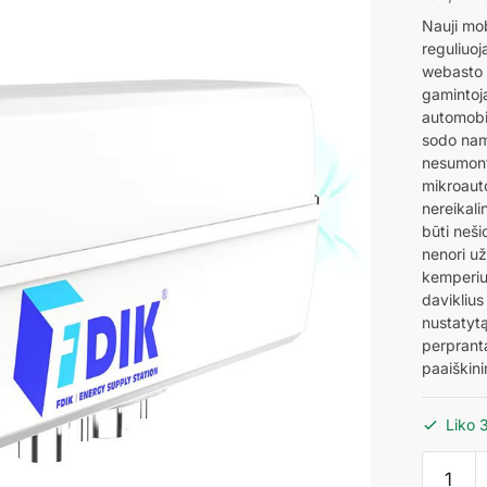
Nauji mob
reguliuo
webasto w
gamintoja
automobi
sodo name
nesumont
mikroauto
nereikali
būti neši
nenori už
kemperiu
daviklius
nustatytą
perpranta
paaiškini
Liko 
produkt