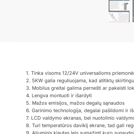
1. Tinka visoms 12/24V universalioms priemonėm
2. 5KW galia reguliuojama, kad atitiktų skirting
3. Mobilus greitai galima pernešti ar pakeisti l
4. Lengva montuoti ir išardyti
5. Mažos emisijos, mažos degalų sąnaudos
6. Garinimo technologija, degalai pašildomi ir
7. LCD valdymo ekranas, bei nuotolinio valdymo
8. Turi temperatūros daviklį ekrane, tad gali re
9. Aliuminis kiautas leis sumažinti kuro sunaudoj