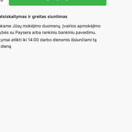
alus
tsiskaitymas ir greitas siuntimas
s
kame Jūsų mokėjimo duomenų. Įvairios apmokėjimo
as
ybės su Paysera arba rankiniu bankiniu pavedimu.
u
ymai atlikti iki 14:00 darbo dienomis išsiunčiami tą
 dieną