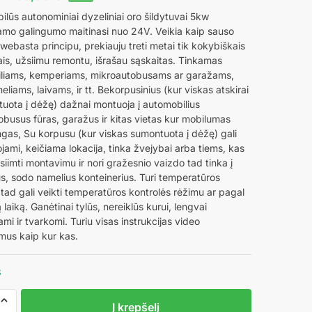
price
price
ilūs autonominiai dyzeliniai oro šildytuvai 5kw
jamo galingumo maitinasi nuo 24V. Veikia kaip sauso
was:
is:
ebasta principu, prekiauju treti metai tik kokybiškais
159,00 €.
155,00 €.
is, užsiimu remontu, išrašau sąskaitas. Tinkamas
liams, kemperiams, mikroautobusams ar garažams,
liams, laivams, ir tt. Bekorpusinius (kur viskas atskirai
uota į dėžę) dažnai montuoja į automobilius
busus fūras, garažus ir kitas vietas kur mobilumas
ngas, Su korpusu (kur viskas sumontuota į dėžę) gali
ojami, keičiama lokacija, tinka žvejybai arba tiems, kas
siimti montavimu ir nori gražesnio vaizdo tad tinka į
s, sodo namelius konteinerius. Turi temperatūros
 tad gali veikti temperatūros kontrolės rėžimu ar pagal
 laiką. Ganėtinai tylūs, nereiklūs kurui, lengvai
mi ir tvarkomi. Turiu visas instrukcijas video
mus kaip kur kas.
3
o
Į krepšelį