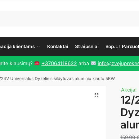
macija klientams
Kontaktai
Straipsniai
Bop.LT Parduo
urite klausimų?
+37064118622
arba
info@zvejuprekes
/24V Universalus Dyzelinis šildytuvas aluminiu kiautu 5KW
Akcija!
12/
Dyz
alu
159,00