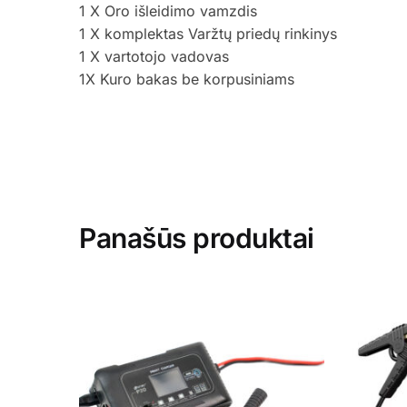
1 X Oro išleidimo vamzdis
1 X komplektas Varžtų priedų rinkinys
1 X vartotojo vadovas
1X Kuro bakas be korpusiniams
Panašūs produktai