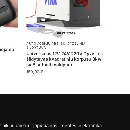
Out of stock
AUTOMOBILIŲ PREKĖS
,
DYZELINIAI
ŠILDYTUVAI
šiojama
Universalus 12V 24V 220V Dyzelinis
šildytuvas kvadratiniu korpusu 8kw
su Bluetooth valdymu
150,00
€
ikiui įrankiai, pripučiamos irklentės, elektronika