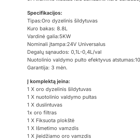
Specifikacijos:
Tipas:Oro dyzelinis šildytuvas
Kuro bakas: 8.8L
Vardinė galia:5KW
Nominali įtampa:24V Universalus
Degalų sąnaudos: 0,1L-0,4L/val
Nuotolinio valdymo pulto efektyvus atstumas:1
Garantija: 3 mėn.
Į komplektą įeina:
1 X oro dyzelinis šildytuvas
1 X nuotolinio valdymo pultas
1 X duslintuvas
1x oro filtras
1 X Fiksuota plokštė
1 X Išmetimo vamzdis
1 X įleidžiamo oro vamzdis