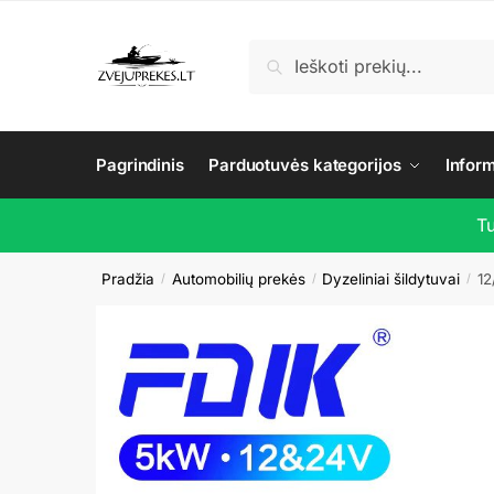
Skip
Skip
to
to
Ieškoti:
Ieškoti
navigation
content
Pagrindinis
Parduotuvės kategorijos
Infor
T
Pradžia
Automobilių prekės
Dyzeliniai šildytuvai
12
/
/
/