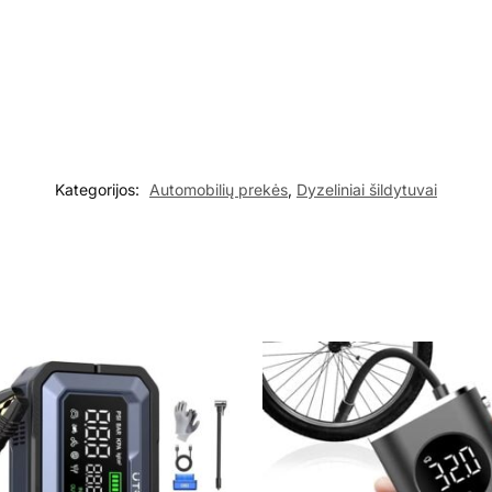
Kategorijos:
Automobilių prekės
,
Dyzeliniai šildytuvai