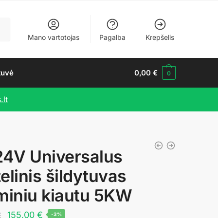
Mano vartotojas
Pagalba
Krepšelis
tuvė
0,00
€
0
.lt
24V Universalus
elinis šildytuvas
miniu kiautu 5KW
Original
Current
155,00
€
€
-3%