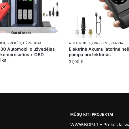
Out of stock
LIŲ PREKĖS
,
UŽVEDĖJAI
AUTOMOBILIŲ PREKĖS
,
ĮRANKIAI
 30 Automobilio užvedėjas
Elektrinė Akumuliatorinė ne
s kompresorius + OBD
pompa prožektorius
tika
37,00
€
MŪSŲ KITI PROJEKTAI
WWW.BOP.LT – Prekės laisvala