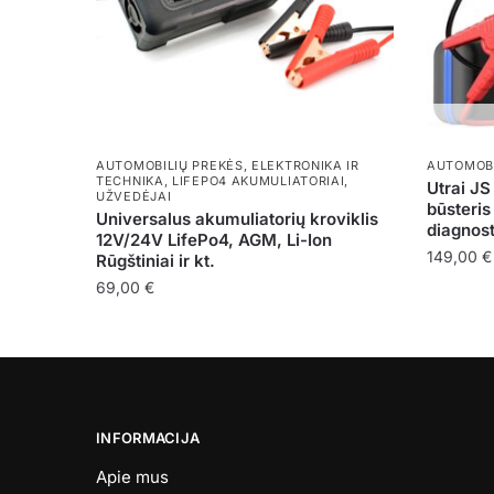
AUTOMOBILIŲ PREKĖS
,
ELEKTRONIKA IR
AUTOMOBI
TECHNIKA
,
LIFEPO4 AKUMULIATORIAI
,
Utrai JS
UŽVEDĖJAI
būsteri
Universalus akumuliatorių kroviklis
diagnos
12V/24V LifePo4, AGM, Li-Ion
149,00
€
Rūgštiniai ir kt.
69,00
€
INFORMACIJA
Apie mus