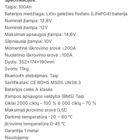
Talpa: 100Ah
Baterijos medžiaga: Ličio geležies fosfato (LiFePO4) baterija
Nominali įtampa: 12,8V
Nominali įtampa :12V
Maksimali apsaugos įtampa: 14,6V
Silpniausia įtampa: 10V
Momentinė iškrovimo srovė ≥200A
Nuolatinio iškrovimo srovė ≥100A
Dydis: 352*
174*
190mm
Svoris: 11kg
Bluetooth stebėjimas: Taip
Sertifikatas: CE ROHS MSDS UN38.3
Baterijos celės A klasės
Įtampos apsaugos valdyba (BMS) Taip
Ciklai 2000 ciklų – 100 % 6 000 ciklų – 70 %
Maksimali įkrovimo srovė 0,5C
Darbinė temperatūra -20 ~ 60 ℃
Įkrovimo temperatūra 0-45 ℃
Garantija 1 metai
Naudojama: