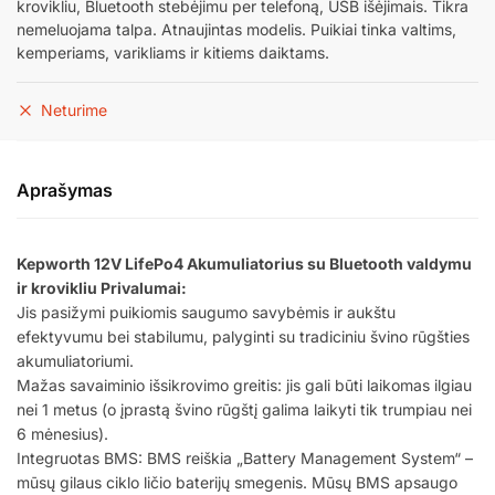
krovikliu, Bluetooth stebėjimu per telefoną, USB išėjimais. Tikra
nemeluojama talpa. Atnaujintas modelis. Puikiai tinka valtims,
kemperiams, varikliams ir kitiems daiktams.
Neturime
Aprašymas
Kepworth 12V LifePo4 Akumuliatorius su Bluetooth valdymu
ir krovikliu Privalumai:
Jis pasižymi puikiomis saugumo savybėmis ir aukštu
efektyvumu bei stabilumu, palyginti su tradiciniu švino rūgšties
akumuliatoriumi.
Mažas savaiminio išsikrovimo greitis: jis gali būti laikomas ilgiau
nei 1 metus (o įprastą švino rūgštį galima laikyti tik trumpiau nei
6 mėnesius).
Integruotas BMS: BMS reiškia „Battery Management System“ –
mūsų gilaus ciklo ličio baterijų smegenis. Mūsų BMS apsaugo