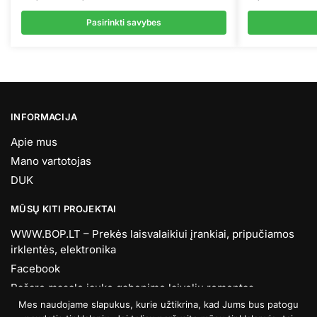
range:
399,00 €
Pasirinkti savybes
through
This
430,00 €
product
has
multiple
variants.
INFORMACIJA
The
Apie mus
options
Mano vartotojas
may
be
DUK
chosen
MŪSŲ KITI PROJEKTAI
on
the
WWW.BOP.LT – Prekės laisvalaikiui įrankiai, pripučiamos
product
irklentės, elektronika
page
Facebook
Pašaro masalo jauko gabenimo laivelių remontas,
tobulinimas.
Mes naudojame slapukus, kurie užtikrina, kad Jums bus patogu