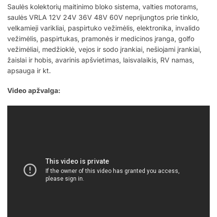
Saulės kolektorių maitinimo bloko sistema, valties motorams,
saulės VRLA 12V 24V 36V 48V 60V neprijungtos prie tinklo,
velkamieji varikliai, paspirtuko vežimėlis, elektronika, invalido
vežimėlis, paspirtukas, pramonės ir medicinos įranga, golfo
vežimėliai, medžioklė, vejos ir sodo įrankiai, nešiojami įrankiai,
žaislai ir hobis, avarinis apšvietimas, laisvalaikis, RV namas,
apsauga ir kt.
Video apžvalga: