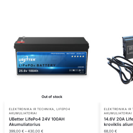
Out of stock
,
ELEKTRONIKA IR TECHNIKA
LIFEPO4
ELEKTRONIKA IR
AKUMULIATORIAI
AKUMULIATORIAI
UBetter LifePo4 24V 100AH
14.6V 20A Lif
Akumuliatorius
kroviklis aliu
Price
399,00
€
–
430,00
€
68,00
€