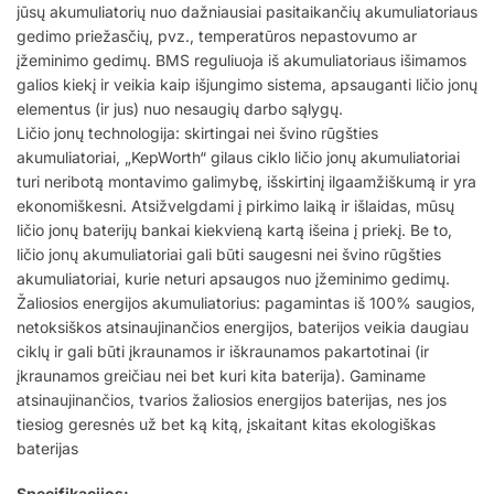
jūsų akumuliatorių nuo dažniausiai pasitaikančių akumuliatoriaus
gedimo priežasčių, pvz., temperatūros nepastovumo ar
įžeminimo gedimų. BMS reguliuoja iš akumuliatoriaus išimamos
galios kiekį ir veikia kaip išjungimo sistema, apsauganti ličio jonų
elementus (ir jus) nuo nesaugių darbo sąlygų.
Ličio jonų technologija: skirtingai nei švino rūgšties
akumuliatoriai, „KepWorth“ gilaus ciklo ličio jonų akumuliatoriai
turi neribotą montavimo galimybę, išskirtinį ilgaamžiškumą ir yra
ekonomiškesni. Atsižvelgdami į pirkimo laiką ir išlaidas, mūsų
ličio jonų baterijų bankai kiekvieną kartą išeina į priekį. Be to,
ličio jonų akumuliatoriai gali būti saugesni nei švino rūgšties
akumuliatoriai, kurie neturi apsaugos nuo įžeminimo gedimų.
Žaliosios energijos akumuliatorius: pagamintas iš 100% saugios,
netoksiškos atsinaujinančios energijos, baterijos veikia daugiau
ciklų ir gali būti įkraunamos ir iškraunamos pakartotinai (ir
įkraunamos greičiau nei bet kuri kita baterija). Gaminame
atsinaujinančios, tvarios žaliosios energijos baterijas, nes jos
tiesiog geresnės už bet ką kitą, įskaitant kitas ekologiškas
baterijas
Specifikacijos: