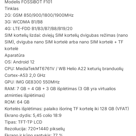
Modelis FOSSiBOT F101
Tinklas
2G: GSM 850/900/1800/1900MHz
3G: WCDMA B1/B8
4G: LTE-FDD B1/B3/B7/B8/B19/20
SIM kortelių lizdai: dviejų SIM kortelių dvigubas režimas (nano
SIM), dviguba nano SIM kortelė arba nano SIM kortelė + TF
kortelė
Aparatūra
OS: Android 12
CPU: MediaTekMT6761V / WB Helio A22 keturių branduolių
Cortex-A53 2,0 GHz
GPU: IMG GE8300 550MHz
RAM: 7 GB = 4 GB + 3 GB išplėtimas (3 GB yra virtualios
atminties išplėtimas)
ROM: 64 GB
Kortelės išplėtimas: palaiko išorinę TF kortelę iki 128 GB (VFAT)
Ekrano dydis: 5,45 colio 18:9
Tipas: TFT-TP LCD
Rezoliucija: 720*1440 pikselių
Ekrano ir kūno santykis: 77 %