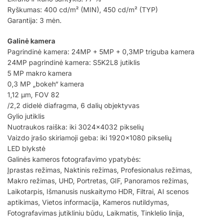
Ryškumas: 400 cd/m² (MIN), 450 cd/m² (TYP)
Garantija: 3 mėn.
Galinė kamera
Pagrindinė kamera: 24MP + 5MP + 0,3MP triguba kamera
24MP pagrindinė kamera: S5K2L8 jutiklis
5 MP makro kamera
0,3 MP „bokeh“ kamera
1,12 μm, FOV 82
/2,2 didelė diafragma, 6 dalių objektyvas
Gylio jutiklis
Nuotraukos raiška: iki 3024×4032 pikselių
Vaizdo įrašo skiriamoji geba: iki 1920×1080 pikselių
LED blykstė
Galinės kameros fotografavimo ypatybės:
Įprastas režimas, Naktinis režimas, Profesionalus režimas,
Makro režimas, UHD, Portretas, GIF, Panoramos režimas,
Laikotarpis, Išmanusis nuskaitymo HDR, Filtrai, AI scenos
aptikimas, Vietos informacija, Kameros nutildymas,
Fotografavimas jutikliniu būdu, Laikmatis, Tinklelio linija,