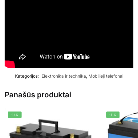
Kategorijos:
Elektronika ir technika
,
Mobilieji telefonai
Panašūs produktai
-14%
-11%