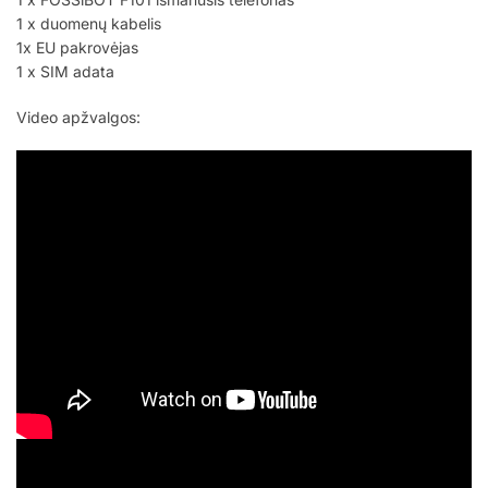
1 x duomenų kabelis
1x EU pakrovėjas
1 x SIM adata
Video apžvalgos: