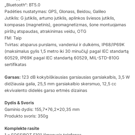
„Bluetooth“: BT5.0
Padėties nustatymas: GPS, Glonass, Beidou, Galileo
Jutiklis: G jutiklis, artumo jutiklis, aplinkos šviesos jutiklis,
kompasas (magnetinis), geomagnetizmas, šone montuojamas
pirštų atspaudas, atrakinimas veidu, OTG
FM: Taip
Tvirtas: atsparus purslams, vandeniui ir dulkėms, IP68/IP69K
(maksimalus gylis 1,5 metro iki 30 minučių) pagal IEC standartą
60529, IP69K pagal IEC standartą 60529, MIL-STD-810G
sertifikatas
Garsas:
123 dB kokybiškiausias garsiausias garsiakalbis, 3,5 W
didžiausia galia, 25,5 mm garsiakalbio skersmuo, 12,5 cc
ekvivalento didelės garso ertmės dizainas
Dydis & Svoris
Gaminio dydis: 155,7*76,2*20,35 mm
Produkto svoris: 350g
Komplekte rasite
1 x FOSSiBOT F101 išmanusis telefonas