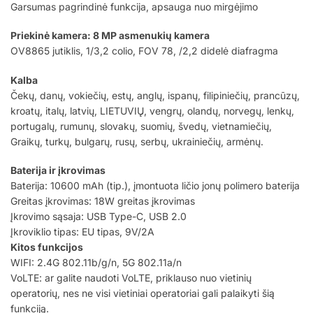
Garsumas pagrindinė funkcija, apsauga nuo mirgėjimo
Priekinė kamera: 8 MP asmenukių kamera
OV8865 jutiklis, 1/3,2 colio, FOV 78, /2,2 didelė diafragma
Kalba
Čekų, danų, vokiečių, estų, anglų, ispanų, filipiniečių, prancūzų,
kroatų, italų, latvių, LIETUVIŲ, vengrų, olandų, norvegų, lenkų,
portugalų, rumunų, slovakų, suomių, švedų, vietnamiečių,
Graikų, turkų, bulgarų, rusų, serbų, ukrainiečių, armėnų.
Baterija ir įkrovimas
Baterija: 10600 mAh (tip.), įmontuota ličio jonų polimero baterija
Greitas įkrovimas: 18W greitas įkrovimas
Įkrovimo sąsaja: USB Type-C, USB 2.0
Įkroviklio tipas: EU tipas, 9V/2A
Kitos funkcijos
WIFI: 2.4G 802.11b/g/n, 5G 802.11a/n
VoLTE: ar galite naudoti VoLTE, priklauso nuo vietinių
operatorių, nes ne visi vietiniai operatoriai gali palaikyti šią
funkciją.