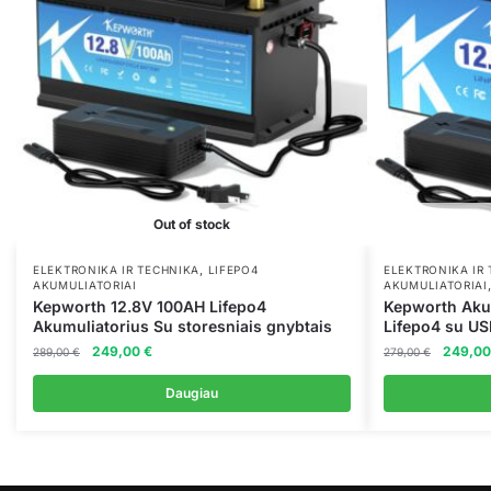
Out of stock
,
ELEKTRONIKA IR TECHNIKA
LIFEPO4
ELEKTRONIKA IR
AKUMULIATORIAI
AKUMULIATORIAI
Kepworth 12.8V 100AH Lifepo4
Kepworth Aku
Akumuliatorius Su storesniais gnybtais
Lifepo4 su US
Original
Current
Original
249,00
€
249,0
289,00
€
279,00
€
price
price
price
was:
is:
was:
Daugiau
289,00 €.
249,00 €.
279,00 