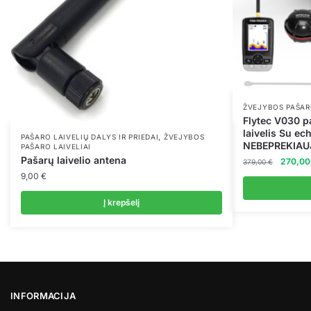
ŽVEJYBOS PAŠAR
Flytec V030 
laivelis Su ec
,
PAŠARO LAIVELIŲ DALYS IR PRIEDAI
ŽVEJYBOS
NEBEPREKIA
PAŠARO LAIVELIAI
Pašarų laivelio antena
Original
270,0
379,00
€
price
9,00
€
was:
379,00 
Į krepšelį
INFORMACIJA