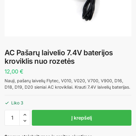
AC Pašarų laivelio 7.4V baterijos
kroviklis nuo rozetės
12,00
€
Nauji, pašarų laivelių Flytec, V010, V020, V700, V900, D16,
D18, D19, D20 sieniai AC krovikliai. Krauti 7.4V laivelių baterijas.
Liko 3
produkto
Į krepšelį
kiekis:
AC
Pašarų