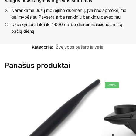
Saugus atsiskaitymas ir greitas siuntimas
laivelio
Nerenkame Jūsų mokėjimo duomenų. Įvairios apmokėjimo
7.4V
galimybės su Paysera arba rankiniu bankiniu pavedimu.
baterijos
Užsakymai atlikti iki 14:00 darbo dienomis išsiunčiami tą
kroviklis
pačią dieną
nuo
rozetės
Kategorija:
Žvejybos pašaro laiveliai
Panašūs produktai
-29%