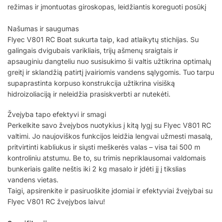
režimas ir įmontuotas giroskopas, leidžiantis koreguoti posūkį
Našumas ir saugumas
Flyec V801 RC Boat sukurta taip, kad atlaikytų stichijas. Su
galingais dvigubais varikliais, trijų ašmenų sraigtais ir
apsauginiu dangteliu nuo susisukimo ši valtis užtikrina optimalų
greitį ir sklandžią patirtį įvairiomis vandens sąlygomis. Tuo tarpu
supaprastinta korpuso konstrukcija užtikrina visišką
hidroizoliaciją ir neleidžia prasiskverbti ar nutekėti.
Žvejyba tapo efektyvi ir smagi
Perkelkite savo žvejybos nuotykius į kitą lygį su Flyec V801 RC
valtimi. Jo naujoviškos funkcijos leidžia lengvai užmesti masalą,
pritvirtinti kabliukus ir siųsti meškerės valas – visa tai 500 m
kontroliniu atstumu. Be to, su trimis nepriklausomai valdomais
bunkeriais galite neštis iki 2 kg masalo ir įdėti jį į tikslias
vandens vietas.
Taigi, apsirenkite ir pasiruoškite įdomiai ir efektyviai žvejybai su
Flyec V801 RC žvejybos laivu!