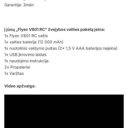
Garantija: 3mėn
Į jūsų „Flyec V801 RC“ žvejybos valties paketą įeina:
1x Flyec V801 RC valtis
1x valties baterija (12 000 mAh)
1x nuotolinio valdymo pultas (2x 1,5 V AAA baterijos neįeina)
1x USB įkrovimo laidas
1x naudojimo instrukcija
2x Propeleriai
1x Varžtas
Video apžvalga: