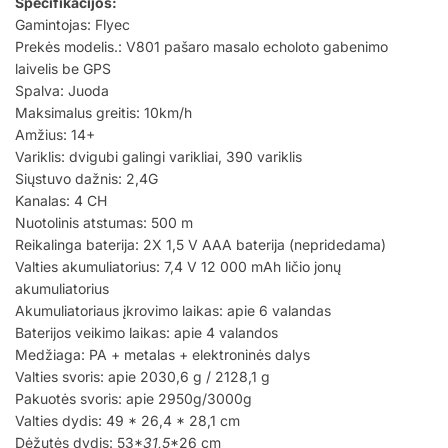
Specifikacijos:
Gamintojas: Flyec
Prekės modelis.: V801 pašaro masalo echoloto gabenimo
laivelis be GPS
Spalva: Juoda
Maksimalus greitis: 10km/h
Amžius: 14+
Variklis: dvigubi galingi varikliai, 390 variklis
Siųstuvo dažnis: 2,4G
Kanalas: 4 CH
Nuotolinis atstumas: 500 m
Reikalinga baterija: 2X 1,5 V AAA baterija (nepridedama)
Valties akumuliatorius: 7,4 V 12 000 mAh ličio jonų
akumuliatorius
Akumuliatoriaus įkrovimo laikas: apie 6 valandas
Baterijos veikimo laikas: apie 4 valandos
Medžiaga: PA + metalas + elektroninės dalys
Valties svoris: apie 2030,6 g / 2128,1 g
Pakuotės svoris: apie 2950g/3000g
Valties dydis: 49 * 26,4 * 28,1 cm
Dėžutės dydis: 53*
31,5
*26 cm