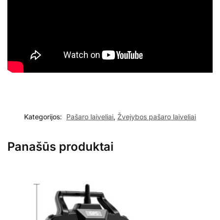
Kategorijos:
Pašaro laiveliai
,
Žvejybos pašaro laiveliai
Panašūs produktai