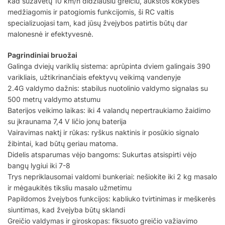
kad sužavėtų 10 km/h didžiausiu greičiu, aukštos kokybės
medžiagomis ir patogiomis funkcijomis, ši RC valtis
specializuojasi tam, kad jūsų žvejybos patirtis būtų dar
malonesnė ir efektyvesnė.
Pagrindiniai bruožai
Galinga dviejų variklių sistema: aprūpinta dviem galingais 390
varikliais, užtikrinančiais efektyvų veikimą vandenyje
2.4G valdymo dažnis: stabilus nuotolinio valdymo signalas su
500 metrų valdymo atstumu
Baterijos veikimo laikas: iki 4 valandų nepertraukiamo žaidimo
su įkraunama 7,4 V ličio jonų baterija
Vairavimas naktį ir rūkas: ryškus naktinis ir posūkio signalo
žibintai, kad būtų geriau matoma.
Didelis atsparumas vėjo bangoms: Sukurtas atsispirti vėjo
bangų lygiui iki 7-8
Trys nepriklausomai valdomi bunkeriai: nešiokite iki 2 kg masalo
ir mėgaukitės tiksliu masalo užmetimu
Papildomos žvejybos funkcijos: kabliuko tvirtinimas ir meškerės
siuntimas, kad žvejyba būtų sklandi
Greičio valdymas ir giroskopas: fiksuoto greičio važiavimo