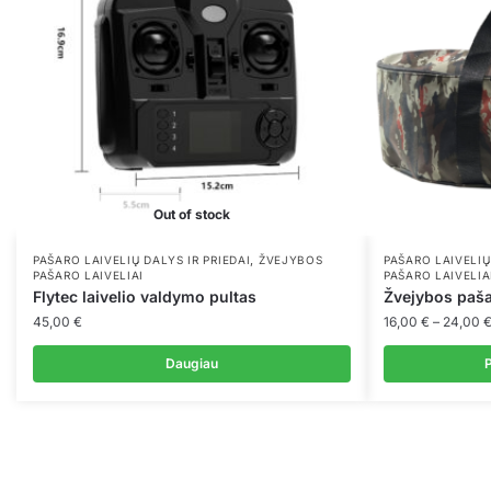
Out of stock
,
PAŠARO LAIVELIŲ DALYS IR PRIEDAI
ŽVEJYBOS
PAŠARO LAIVELIŲ
PAŠARO LAIVELIAI
PAŠARO LAIVELIA
Flytec laivelio valdymo pultas
Žvejybos paša
45,00
€
16,00
€
–
24,00
Daugiau
P
This
product
has
multiple