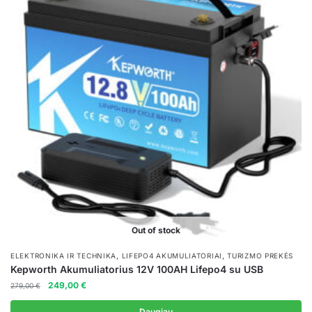
Out of stock
,
,
ELEKTRONIKA IR TECHNIKA
LIFEPO4 AKUMULIATORIAI
TURIZMO PREKĖS
Kepworth Akumuliatorius 12V 100AH Lifepo4 su USB
Original
Current
249,00
€
279,00
€
price
price
was:
is:
Daugiau