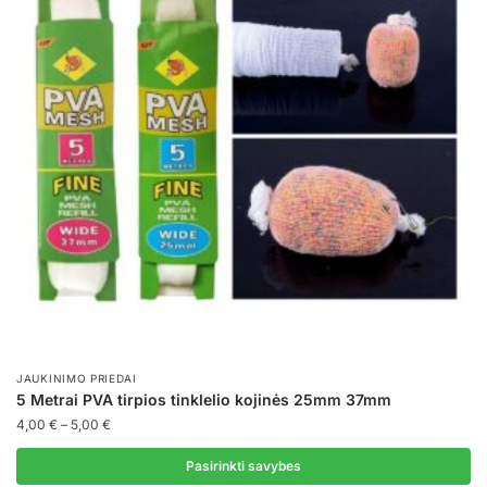
JAUKINIMO PRIEDAI
5 Metrai PVA tirpios tinklelio kojinės 25mm 37mm
Price
4,00
€
–
5,00
€
range:
4,00 €
Pasirinkti savybes
through