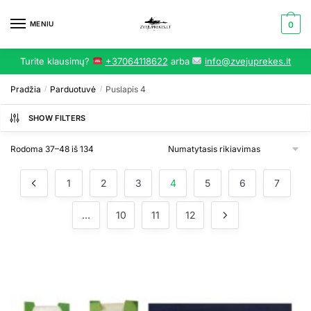
Skip
Skip
to
to
MENIU
0
navigation
content
Turite klausimų?
+37064118622
arba
info@zvejuprekes.lt
Pradžia
Parduotuvė
Puslapis 4
/
/
SHOW FILTERS
Rodoma 37–48 iš 134
1
2
3
4
5
6
7
…
10
11
12