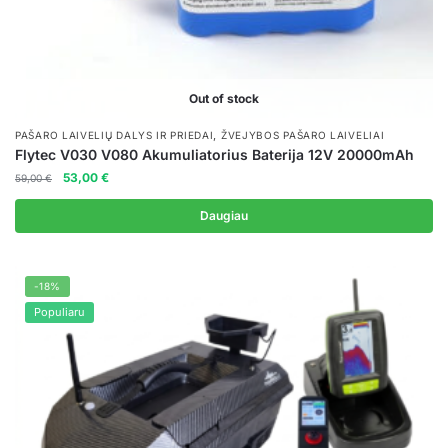
Out of stock
,
PAŠARO LAIVELIŲ DALYS IR PRIEDAI
ŽVEJYBOS PAŠARO LAIVELIAI
Flytec V030 V080 Akumuliatorius Baterija 12V 20000mAh
Original
Current
53,00
€
59,00
€
price
price
was:
is:
Daugiau
59,00 €.
53,00 €.
-18%
Populiaru