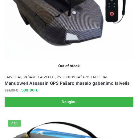
Out of stock
,
,
LAIVELIAI
PAŠARO LAIVELIAI
ŽVEJYBOS PAŠARO LAIVELIAI
Manuowell Assassin GPS Pašaro masalo gabenimo laivelis
Original
Current
509,00
€
599,00
€
price
price
was:
is:
Daugiau
599,00 €.
509,00 €.
-11%