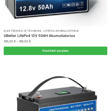
page
,
ELEKTRONIKA IR TECHNIKA
LIFEPO4 AKUMULIATORIAI
UBetter LifePo4 12V 50AH Akumuliatorius
Price
165,00
€
–
195,00
€
range:
165,00 €
Pasirinkti savybes
through
This
195,00 €
product
has
multiple
variants.
The
options
may
be