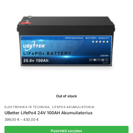
variants.
The
options
may
be
chosen
on
the
product
page
Out of stock
,
ELEKTRONIKA IR TECHNIKA
LIFEPO4 AKUMULIATORIAI
UBetter LifePo4 24V 100AH Akumuliatorius
Price
399,00
€
–
430,00
€
range:
399,00 €
Pasirinkti savybes