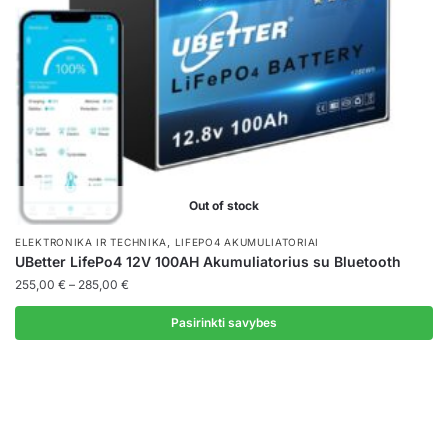
chosen
on
the
product
page
Out of stock
,
ELEKTRONIKA IR TECHNIKA
LIFEPO4 AKUMULIATORIAI
UBetter LifePo4 12V 100AH Akumuliatorius su Bluetooth
Price
255,00
€
–
285,00
€
range:
255,00 €
Pasirinkti savybes
through
This
285,00 €
product
has
multiple