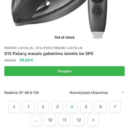
page
Out of stock
,
PAŠARO LAIVELIAI
ŽVEJYBOS PAŠARO LAIVELIAI
D13 Pašarų masalo gabenimo laivelis be GPS
Original
Current
115,00
€
129,00
€
price
price
was:
is:
Daugiau
129,00 €.
115,00 €.
Rodoma 37–48 iš 134
1
2
3
4
5
6
7
…
10
11
12