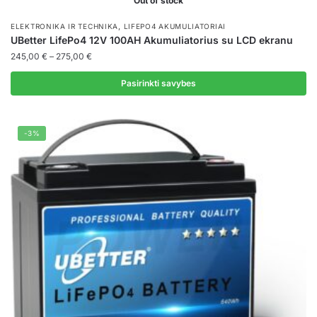
Out of stock
,
ELEKTRONIKA IR TECHNIKA
LIFEPO4 AKUMULIATORIAI
UBetter LifePo4 12V 100AH Akumuliatorius su LCD ekranu
Price
245,00
€
–
275,00
€
range:
245,00 €
Pasirinkti savybes
through
This
275,00 €
product
-3%
has
multiple
variants.
The
options
may
be
chosen
on
the
product