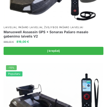
,
,
LAIVELIAI
PAŠARO LAIVELIAI
ŽVEJYBOS PAŠARO LAIVELIAI
Manuowell Assassin GPS + Sonaras Pašaro masalo
gabenimo laivelis V2
Original
Current
819,00
€
999,00
€
price
price
was:
is:
Į krepšelį
999,00 €.
819,00 €.
-15%
Populiaru