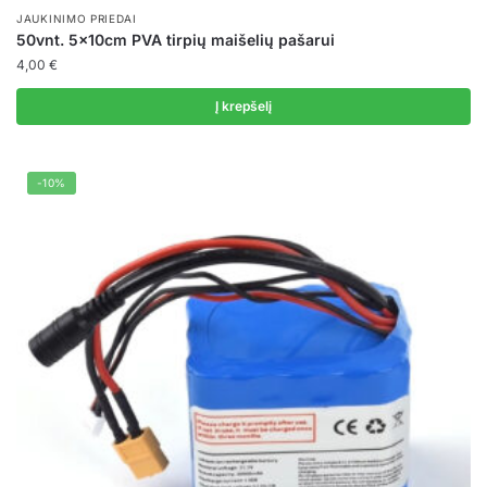
JAUKINIMO PRIEDAI
50vnt. 5x10cm PVA tirpių maišelių pašarui
4,00
€
Į krepšelį
-10%