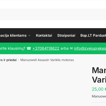
macija klientams
Kontaktai
Straipsniai
Bop.LT Parduo
urite klausimų? ☎
+37064118622
arba ✉
info@zvejuprekes.
s ir priedai
Manuowell Assasin Variklis motoras
/
Man
Var
25,00
Manuowel