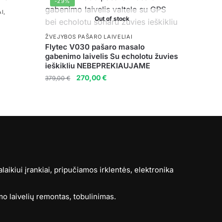
-29%
AI
,
Out of stock
ŽVEJYBOS PAŠARO LAIVELIAI
Flytec V030 pašaro masalo
gabenimo laivelis Su echolotu žuvies
ieškikliu NEBEPREKIAUJAME
Original
Current
270,00
€
379,00
€
price
price
was:
is:
379,00 €.
270,00 €.
ikiui įrankiai, pripučiamos irklentės, elektronika
o laivelių remontas, tobulinimas.