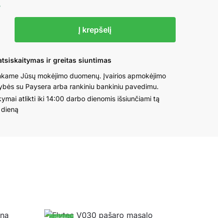
5
o
Į krepšelį
ell
tsiskaitymas ir greitas siuntimas
kame Jūsų mokėjimo duomenų. Įvairios apmokėjimo
s
ybės su Paysera arba rankiniu bankiniu pavedimu.
ymai atlikti iki 14:00 darbo dienomis išsiunčiami tą
 dieną