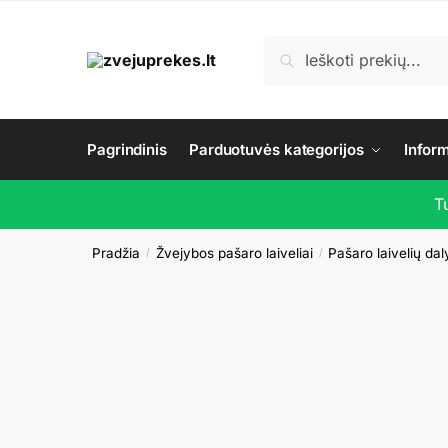
Skip
Skip
to
to
Ieškoti:
Ieškoti
navigation
content
Pagrindinis
Parduotuvės kategorijos
Infor
T
Pradžia
Žvejybos pašaro laiveliai
Pašaro laivelių daly
/
/