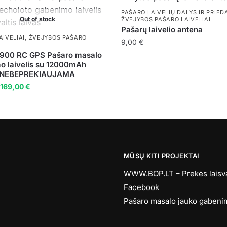
PAŠARO LAIVELIŲ DALYS IR PRIED
Out of stock
ŽVEJYBOS PAŠARO LAIVELIAI
Pašarų laivelio antena
AIVELIAI
,
ŽVEJYBOS PAŠARO
9,00
€
V900 RC GPS Pašaro masalo
o laivelis su 12000mAh
a NEBEPREKIAUJAMA
Original
Current
169,00
€
price
price
was:
is:
189,00 €.
169,00 €.
MŪSŲ KITI PROJEKTAI
WWW.BOP.LT – Prekės laisvala
Facebook
Pašaro masalo jauko gabenim