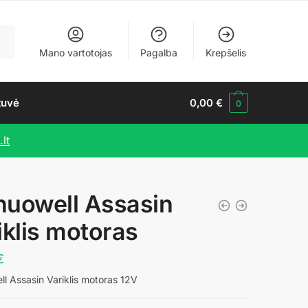
Mano vartotojas
Pagalba
Krepšelis
tuvė
0,00
€
0
lt
uowell Assasin
iklis motoras
€
l Assasin Variklis motoras 12V