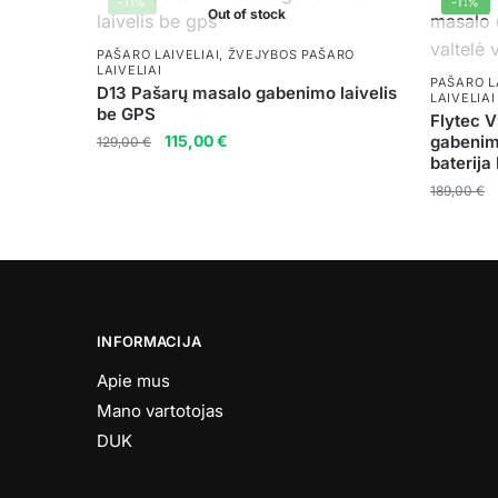
-11%
-11%
Out of stock
PAŠARO LAIVELIAI
,
ŽVEJYBOS PAŠARO
LAIVELIAI
PAŠARO L
D13 Pašarų masalo gabenimo laivelis
LAIVELIAI
be GPS
Flytec 
Original
Current
115,00
€
gabenim
129,00
€
baterij
price
price
was:
is:
189,00
€
129,00 €.
115,00 €.
INFORMACIJA
Apie mus
Mano vartotojas
DUK