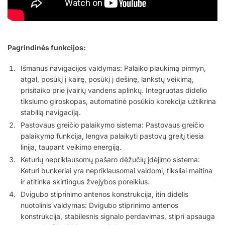
Pagrindinės funkcijos:
Išmanus navigacijos valdymas: Palaiko plaukimą pirmyn,
atgal, posūkį į kairę, posūkį į dešinę, lankstų veikimą,
prisitaiko prie įvairių vandens aplinkų. Integruotas didelio
tikslumo giroskopas, automatinė posūkio korekcija užtikrina
stabilią navigaciją.
Pastovaus greičio palaikymo sistema: Pastovaus greičio
palaikymo funkcija, lengva palaikyti pastovų greitį tiesia
linija, taupant veikimo energiją.
Keturių nepriklausomų pašaro dėžučių įdėjimo sistema:
Keturi bunkeriai yra nepriklausomai valdomi, tiksliai maitina
ir atitinka skirtingus žvejybos poreikius.
Dvigubo stiprinimo antenos konstrukcija, itin didelis
nuotolinis valdymas: Dvigubo stiprinimo antenos
konstrukcija, stabilesnis signalo perdavimas, stipri apsauga