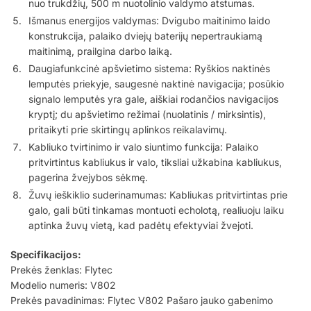
nuo trukdžių, 500 m nuotolinio valdymo atstumas.
Išmanus energijos valdymas: Dvigubo maitinimo laido
konstrukcija, palaiko dviejų baterijų nepertraukiamą
maitinimą, prailgina darbo laiką.
Daugiafunkcinė apšvietimo sistema: Ryškios naktinės
lemputės priekyje, saugesnė naktinė navigacija; posūkio
signalo lemputės yra gale, aiškiai rodančios navigacijos
kryptį; du apšvietimo režimai (nuolatinis / mirksintis),
pritaikyti prie skirtingų aplinkos reikalavimų.
Kabliuko tvirtinimo ir valo siuntimo funkcija: Palaiko
pritvirtintus kabliukus ir valo, tiksliai užkabina kabliukus,
pagerina žvejybos sėkmę.
Žuvų ieškiklio suderinamumas: Kabliukas pritvirtintas prie
galo, gali būti tinkamas montuoti echolotą, realiuoju laiku
aptinka žuvų vietą, kad padėtų efektyviai žvejoti.
Specifikacijos:
Prekės ženklas: Flytec
Modelio numeris: V802
Prekės pavadinimas: Flytec V802 Pašaro jauko gabenimo