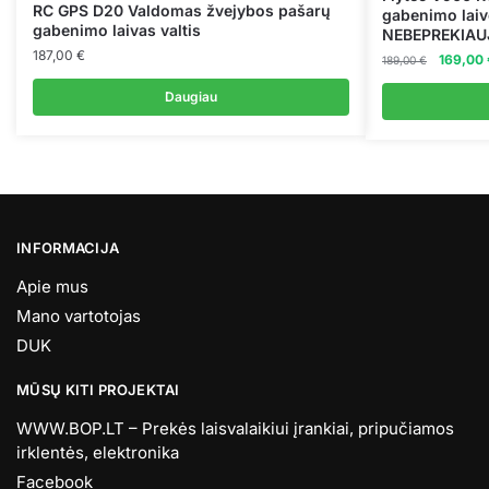
RC GPS D20 Valdomas žvejybos pašarų
gabenimo laiv
gabenimo laivas valtis
NEBEPREKIA
187,00
€
Original
169,00
189,00
€
price
Daugiau
was:
189,00 €
INFORMACIJA
Apie mus
Mano vartotojas
DUK
MŪSŲ KITI PROJEKTAI
WWW.BOP.LT – Prekės laisvalaikiui įrankiai, pripučiamos
irklentės, elektronika
Facebook