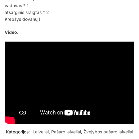
vadovas * 1,
atsarginis sraigtas * 2
Krepšys dovanų !
Video:
Kategorijos:
Laiveliai
,
Pašaro laiveliai
,
Žvejybos pašaro laiveliai